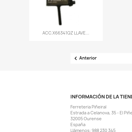
Vista rápida

ACC.X66341QZ LLAVE...

Anterior
INFORMACIÓN DE LA TIEN
Ferreteria Piñeiral
Estrada a Celanova, 35 - El Piñe
32005 Ourense
España
Llámenos:
988 230 345