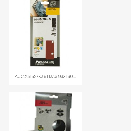
Vista rápida

ACC.X31527XJ 5 LIJAS 93X190...