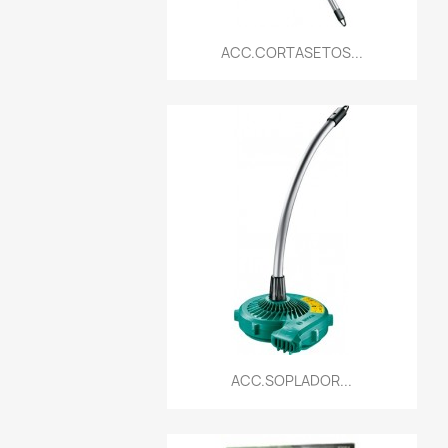
Vista rápida

ACC.CORTASETOS...
Vista rápida

ACC.SOPLADOR...