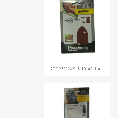
Vista rápida

ACC.X31004XJ 5 HOJAS LIJA...