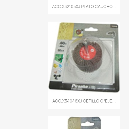
Vista rápida

ACC.X32105XJ PLATO CAUCHO...
Vista rápida

ACC.X34046XJ CEPILLO C/EJE...