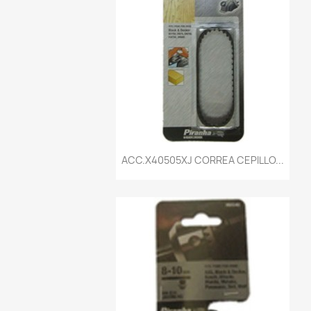
Vista rápida

ACC.X40505XJ CORREA CEPILLO...