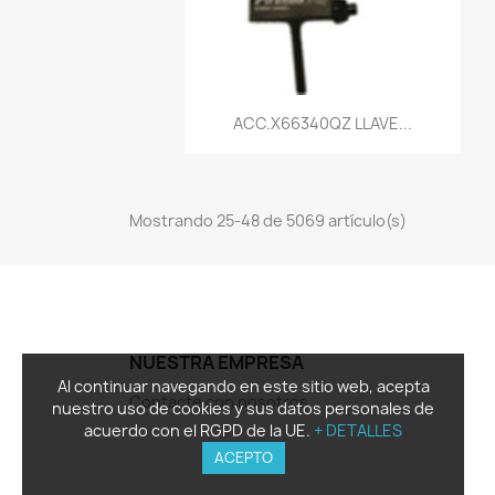
Vista rápida

ACC.X66340QZ LLAVE...
Mostrando 25-48 de 5069 artículo(s)
NUESTRA EMPRESA
Al continuar navegando en este sitio web, acepta
Contacte con nosotros
nuestro uso de cookies y sus datos personales de
acuerdo con el RGPD de la UE.
+ DETALLES
ACEPTO