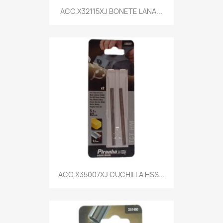
Vista rápida

ACC.X32115XJ BONETE LANA...
Vista rápida

ACC.X35007XJ CUCHILLA HSS...