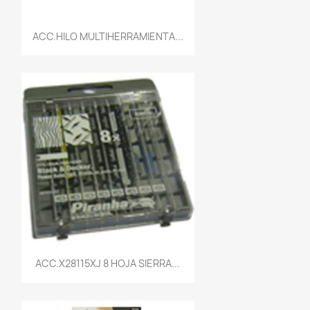
Vista rápida

ACC.HILO MULTIHERRAMIENTA...
Vista rápida

ACC.X28115XJ 8 HOJA SIERRA...