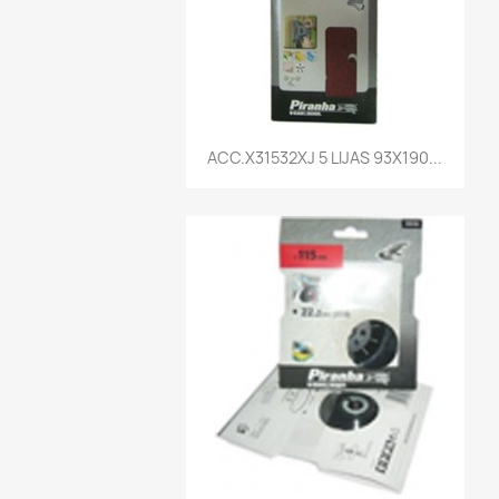
Vista rápida

ACC.X31532XJ 5 LIJAS 93X190...