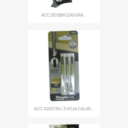
Vista rápida

ACC.DESBROZADORA...
Vista rápida

ACC.X20013XJ 3 HOJA CALAR...