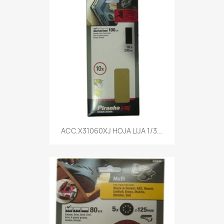
Vista rápida

ACC.X31060XJ HOJA LIJA 1/3...