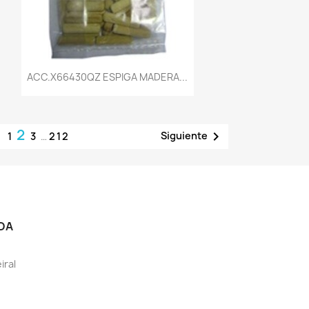
Vista rápida

ACC.X66430QZ ESPIGA MADERA...
2

Siguiente
1
3
…
212
DA
iral