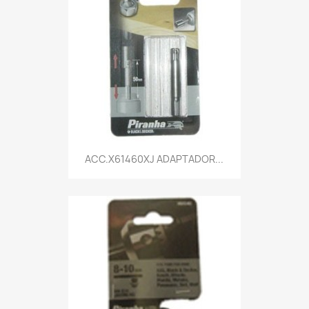
Vista rápida

ACC.X61460XJ ADAPTADOR...