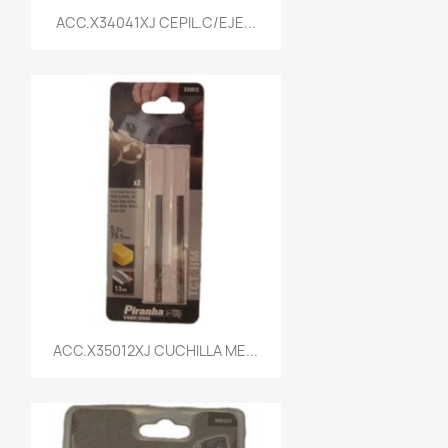
Vista rápida

ACC.X34041XJ CEPIL.C/EJE...
Vista rápida

ACC.X35012XJ CUCHILLA ME...