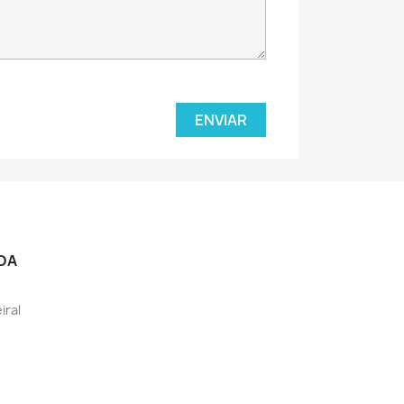
DA
iral